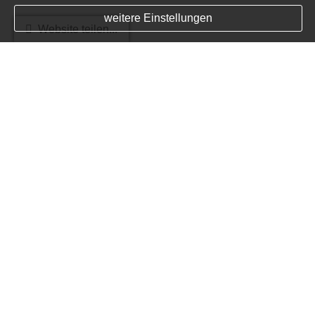
weitere Einstellungen
Website teilen...
Bausparen
KI
Bausparen ermöglicht die langfristige Finanzierung
von Wohneigentum bzw. dessen Sanierung und
Ausbau. Ein Bausparvertrag wird über eine
bestimmte Bausparsumme abgeschlossen und
unterteilt sich dabei in die Anspar- und
Darlehensphase. Das Prinzip ist einfach. Die
Sparbeiträge aller Bausparer fließen in einen
gemeinsamen Topf der jeweiligen Bausparkasse,