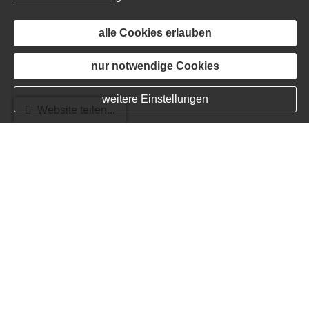
alle Cookies erlauben
nur notwendige Cookies
weitere Einstellungen
Website teilen...
Hr. Morhard
aus Stockstadt
am 23.11.2021:
Hatten neulich einen Versicherungsfall, wurde
wirklich superschnell bearbeitet.
Beratungskompetenz:
Servicequalität:
Schadensmanagement:
Produktqualität: