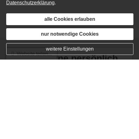
Datenschutzerklärung
.
alle Cookies erlauben
nur notwendige Cookies
weitere Einstellungen
Website teilen...
Ich bin gerne persönlich
für Sie da:
René Krauß
SpessartFinanz GmbH
Am Heidenstock 8